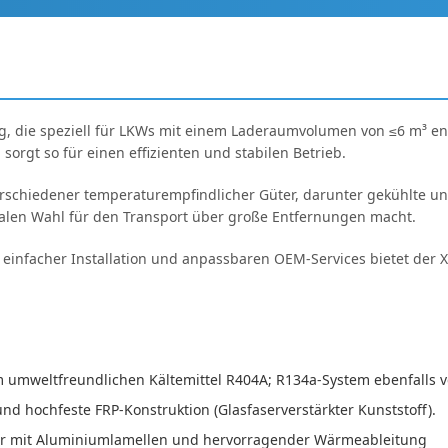
ung, die speziell für LKWs mit einem Laderaumvolumen von ≤6 m³ 
rgt so für einen effizienten und stabilen Betrieb.
 verschiedener temperaturempfindlicher Güter, darunter gekühlte u
ealen Wahl für den Transport über große Entfernungen macht.
, einfacher Installation und anpassbaren OEM-Services bietet der
m umweltfreundlichen Kältemittel R404A; R134a-System ebenfalls 
nd hochfeste FRP-Konstruktion (Glasfaserverstärkter Kunststoff).
or mit Aluminiumlamellen und hervorragender Wärmeableitung