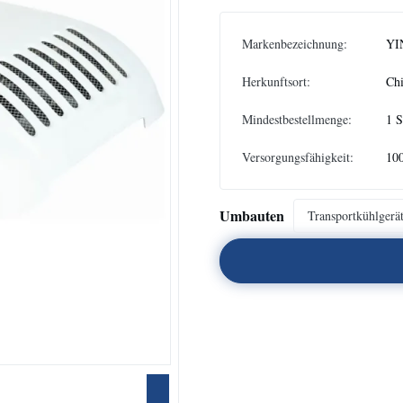
Markenbezeichnung:
YI
Herkunftsort:
Ch
Mindestbestellmenge:
1 
Versorgungsfähigkeit:
10
Umbauten
Transportkühlgerä