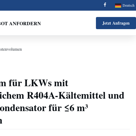
Deutsch
BOT ANFORDERN
Jetzt Anfragen
astenvolumen
em für LKWs mit
ichem R404A-Kältemittel und
ondensator für ≤6 m³
n