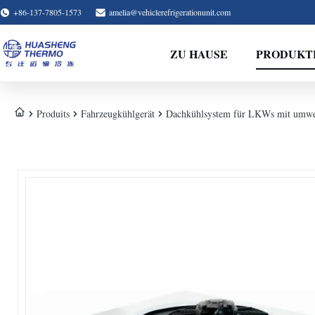
+86-137-7805-1573
amelia@vehiclerefrigerationunit.com
ZU HAUSE
PRODUKT
Produits
Fahrzeugkühlgerät
Dachkühlsystem für LKWs mit umwel