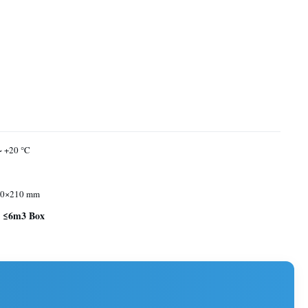
~ +20 °C
80×210 mm
m ≤6m3 Box