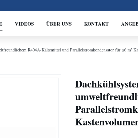
E
VIDEOS
ÜBER UNS
KONTAKT
ANGE
tfreundlichem R404A-Kältemittel und Parallelstromkondensator für ≤6 m³ K
Dachkühlsyst
umweltfreundl
Parallelstromk
Kastenvolume