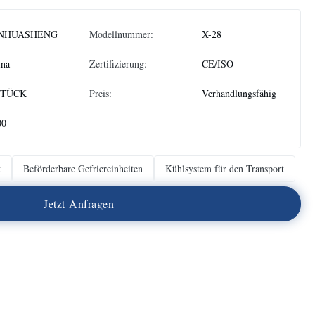
NHUASHENG
Modellnummer:
X-28
ina
Zertifizierung:
CE/ISO
STÜCK
Preis:
Verhandlungsfähig
00
t
Beförderbare Gefriereinheiten
Kühlsystem für den Transport
J
e
t
z
t
A
n
f
r
a
g
e
n