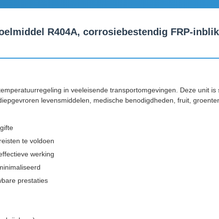
oelmiddel R404A, corrosiebestendig FRP-inblik
emperatuurregeling in veeleisende transportomgevingen. Deze unit is
iepgevroren levensmiddelen, medische benodigdheden, fruit, groenten
gifte
eisten te voldoen
ffectieve werking
minimaliseerd
bare prestaties