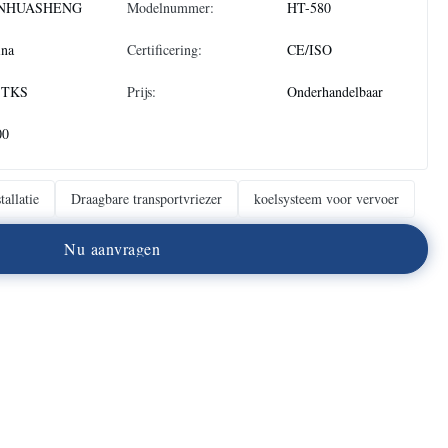
NHUASHENG
Modelnummer:
HT-580
ina
Certificering:
CE/ISO
STKS
Prijs:
Onderhandelbaar
00
tallatie
Draagbare transportvriezer
koelsysteem voor vervoer
N
u
a
a
n
v
r
a
g
e
n