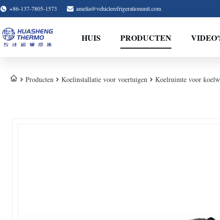
+86-137-7805-1573
amelia@vehiclerefrigerationunit.com
HUIS
PRODUCTEN
VIDEO'
Producten
Koelinstallatie voor voertuigen
Koelruimte voor koelwa