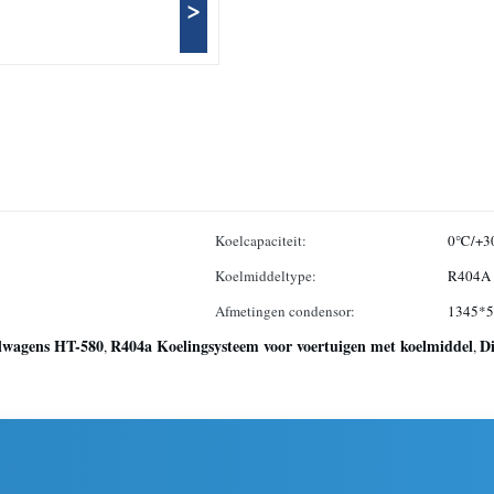
>
Koelcapaciteit:
0℃/+30
Koelmiddeltype:
R404A
Afmetingen condensor:
1345*5
elwagens HT-580
R404a Koelingsysteem voor voertuigen met koelmiddel
Di
,
,