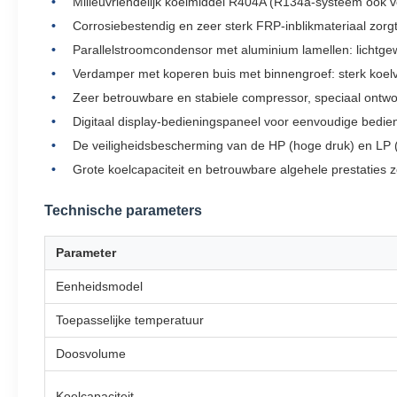
Milieuvriendelijk koelmiddel R404A (R134a-systeem ook v
Corrosiebestendig en zeer sterk FRP-inblikmateriaal zo
Parallelstroomcondensor met aluminium lamellen: lichtgew
Verdamper met koperen buis met binnengroef: sterk koel
Zeer betrouwbare en stabiele compressor, speciaal ontwo
Digitaal display-bedieningspaneel voor eenvoudige bedi
De veiligheidsbescherming van de HP (hoge druk) en LP (
Grote koelcapaciteit en betrouwbare algehele prestaties 
Technische parameters
Parameter
Eenheidsmodel
Toepasselijke temperatuur
Doosvolume
Koelcapaciteit