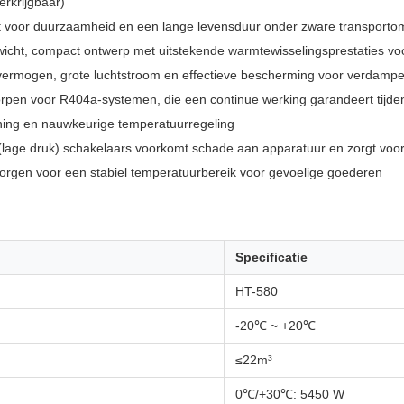
erkrijgbaar)
rgt voor duurzaamheid en een lange levensduur onder zware transport
icht, compact ontwerp met uitstekende warmtewisselingsprestaties voor 
vermogen, grote luchtstroom en effectieve bescherming voor verdampe
rpen voor R404a-systemen, die een continue werking garandeert tijden
ening en nauwkeurige temperatuurregeling
lage druk) schakelaars voorkomt schade aan apparatuur en zorgt voor
zorgen voor een stabiel temperatuurbereik voor gevoelige goederen
Specificatie
HT-580
-20℃ ~ +20℃
≤22m³
0℃/+30℃: 5450 W