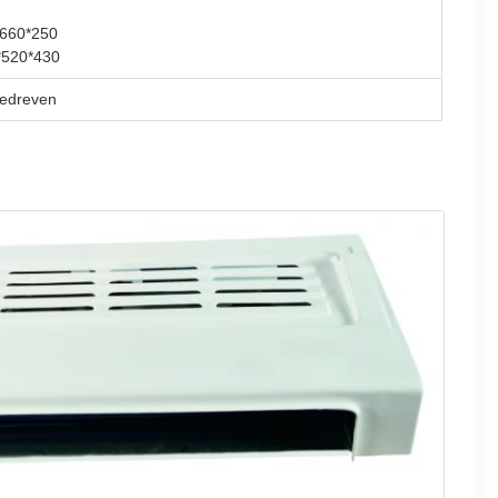
*660*250
*520*430
gedreven