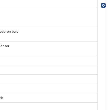
koperen buis
densor
ch